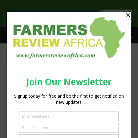
>
Home
Meyn innovates the future at IPPE 2018
IPPE 2018
preview_bewerkt