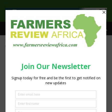
>
Home
Tags
Spif Chickens
Tag: Spif Chickens