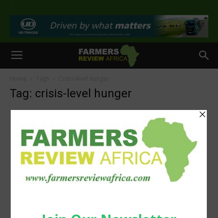
>
Home
Tags
Crisis-level hunger
Tag: crisis-level hunger